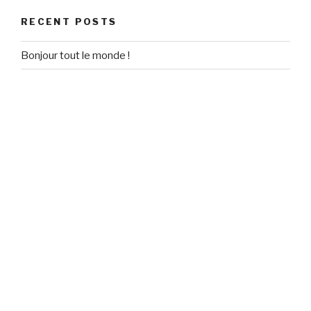
RECENT POSTS
Bonjour tout le monde !
RECENT COMMENTS
Un commentateur WordPress
on
Bonjour tout le monde !
ARCHIVES
September 2020
CATEGORIES