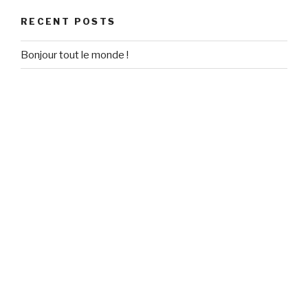
RECENT POSTS
Bonjour tout le monde !
RECENT COMMENTS
Un commentateur WordPress
on
Bonjour tout le monde !
ARCHIVES
September 2020
CATEGORIES