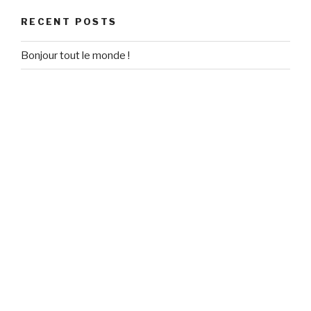
RECENT POSTS
Bonjour tout le monde !
RECENT COMMENTS
Un commentateur WordPress
on
Bonjour tout le monde !
ARCHIVES
September 2020
CATEGORIES