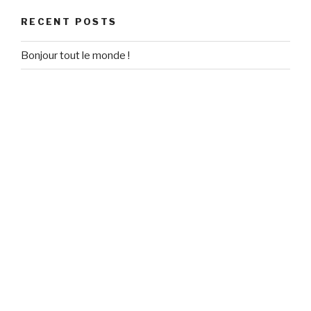
RECENT POSTS
Bonjour tout le monde !
RECENT COMMENTS
Un commentateur WordPress
on
Bonjour tout le monde !
ARCHIVES
September 2020
CATEGORIES