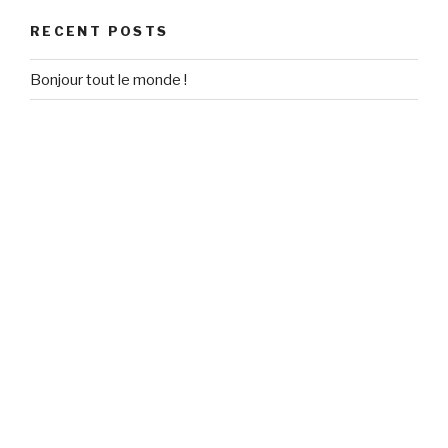
RECENT POSTS
Bonjour tout le monde !
RECENT COMMENTS
Un commentateur WordPress
on
Bonjour tout le monde !
ARCHIVES
September 2020
CATEGORIES