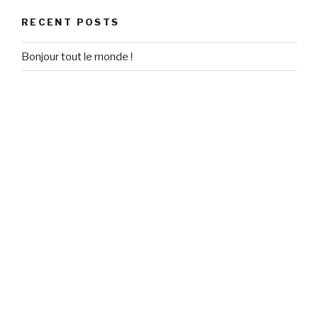
RECENT POSTS
Bonjour tout le monde !
RECENT COMMENTS
Un commentateur WordPress
on
Bonjour tout le monde !
ARCHIVES
September 2020
CATEGORIES