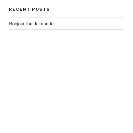
RECENT POSTS
Bonjour tout le monde !
RECENT COMMENTS
Un commentateur WordPress
on
Bonjour tout le monde !
ARCHIVES
September 2020
CATEGORIES