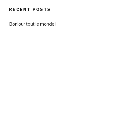
RECENT POSTS
Bonjour tout le monde !
RECENT COMMENTS
Un commentateur WordPress
on
Bonjour tout le monde !
ARCHIVES
September 2020
CATEGORIES