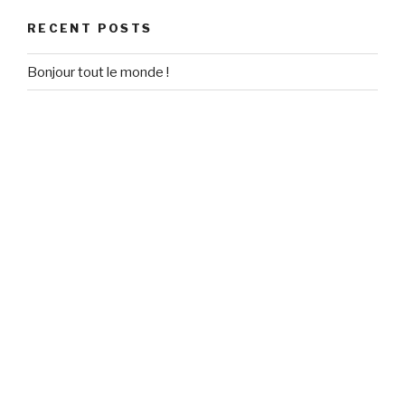
RECENT POSTS
Bonjour tout le monde !
RECENT COMMENTS
Un commentateur WordPress
on
Bonjour tout le monde !
ARCHIVES
September 2020
CATEGORIES