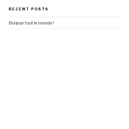
RECENT POSTS
Bonjour tout le monde !
RECENT COMMENTS
Un commentateur WordPress
on
Bonjour tout le monde !
ARCHIVES
September 2020
CATEGORIES