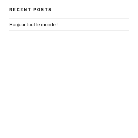
RECENT POSTS
Bonjour tout le monde !
RECENT COMMENTS
Un commentateur WordPress
on
Bonjour tout le monde !
ARCHIVES
September 2020
CATEGORIES