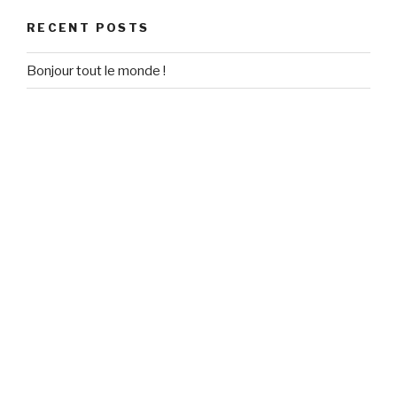
RECENT POSTS
Bonjour tout le monde !
RECENT COMMENTS
Un commentateur WordPress
on
Bonjour tout le monde !
ARCHIVES
September 2020
CATEGORIES