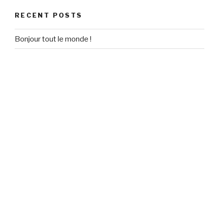
RECENT POSTS
Bonjour tout le monde !
RECENT COMMENTS
Un commentateur WordPress
on
Bonjour tout le monde !
ARCHIVES
September 2020
CATEGORIES