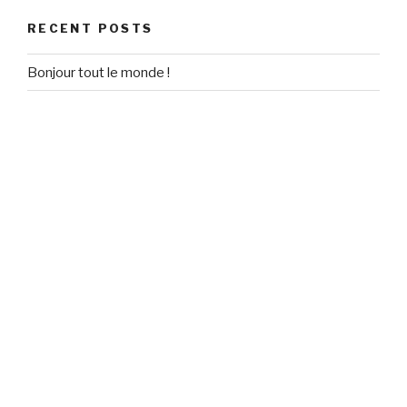
RECENT POSTS
Bonjour tout le monde !
RECENT COMMENTS
Un commentateur WordPress
on
Bonjour tout le monde !
ARCHIVES
September 2020
CATEGORIES