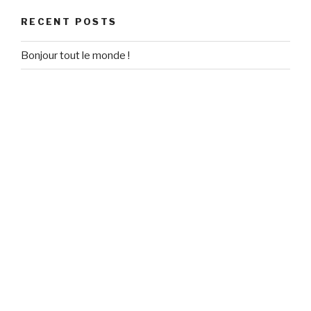
RECENT POSTS
Bonjour tout le monde !
RECENT COMMENTS
Un commentateur WordPress
on
Bonjour tout le monde !
ARCHIVES
September 2020
CATEGORIES