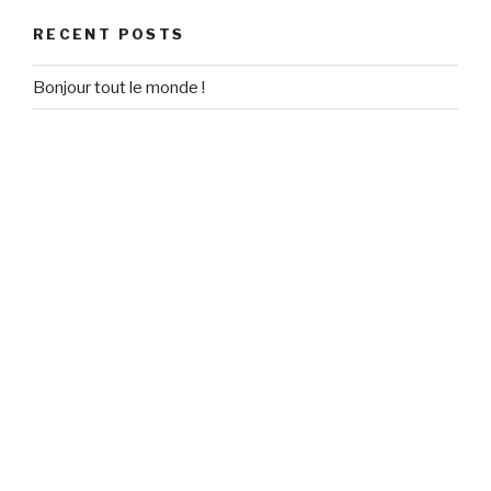
RECENT POSTS
Bonjour tout le monde !
RECENT COMMENTS
Un commentateur WordPress
on
Bonjour tout le monde !
ARCHIVES
September 2020
CATEGORIES