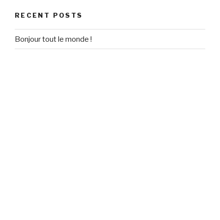
RECENT POSTS
Bonjour tout le monde !
RECENT COMMENTS
Un commentateur WordPress
on
Bonjour tout le monde !
ARCHIVES
September 2020
CATEGORIES