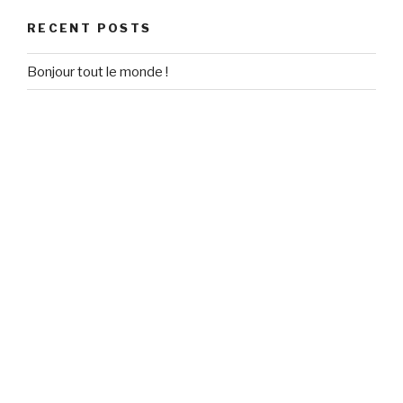
RECENT POSTS
Bonjour tout le monde !
RECENT COMMENTS
Un commentateur WordPress
on
Bonjour tout le monde !
ARCHIVES
September 2020
CATEGORIES