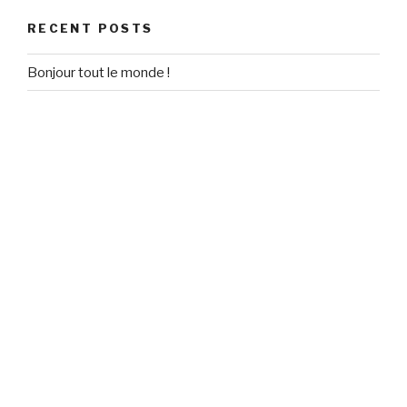
RECENT POSTS
Bonjour tout le monde !
RECENT COMMENTS
Un commentateur WordPress
on
Bonjour tout le monde !
ARCHIVES
September 2020
CATEGORIES