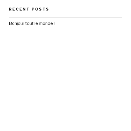
RECENT POSTS
Bonjour tout le monde !
RECENT COMMENTS
Un commentateur WordPress
on
Bonjour tout le monde !
ARCHIVES
September 2020
CATEGORIES