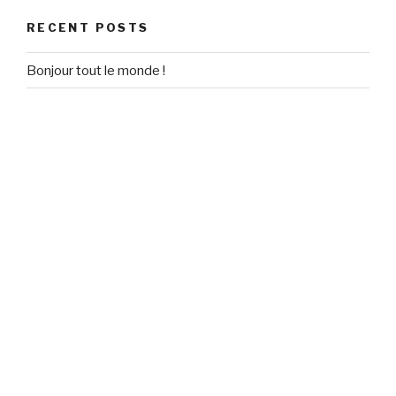
RECENT POSTS
Bonjour tout le monde !
RECENT COMMENTS
Un commentateur WordPress
on
Bonjour tout le monde !
ARCHIVES
September 2020
CATEGORIES