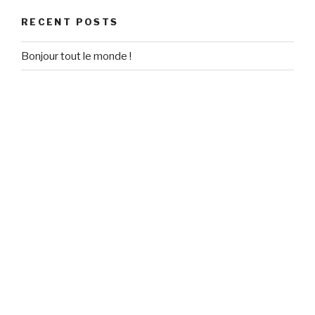
RECENT POSTS
Bonjour tout le monde !
RECENT COMMENTS
Un commentateur WordPress
on
Bonjour tout le monde !
ARCHIVES
September 2020
CATEGORIES