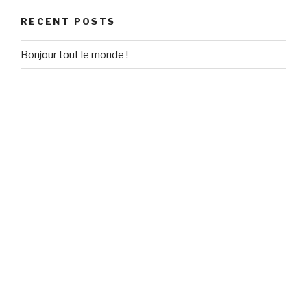
RECENT POSTS
Bonjour tout le monde !
RECENT COMMENTS
Un commentateur WordPress
on
Bonjour tout le monde !
ARCHIVES
September 2020
CATEGORIES