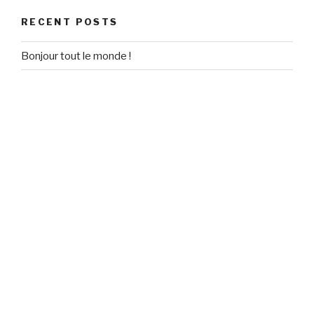
RECENT POSTS
Bonjour tout le monde !
RECENT COMMENTS
Un commentateur WordPress
on
Bonjour tout le monde !
ARCHIVES
September 2020
CATEGORIES