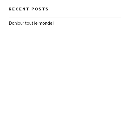
RECENT POSTS
Bonjour tout le monde !
RECENT COMMENTS
Un commentateur WordPress
on
Bonjour tout le monde !
ARCHIVES
September 2020
CATEGORIES