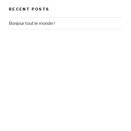
RECENT POSTS
Bonjour tout le monde !
RECENT COMMENTS
Un commentateur WordPress
on
Bonjour tout le monde !
ARCHIVES
September 2020
CATEGORIES