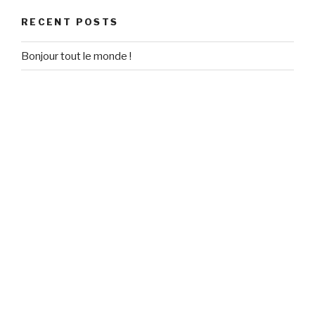
RECENT POSTS
Bonjour tout le monde !
RECENT COMMENTS
Un commentateur WordPress
on
Bonjour tout le monde !
ARCHIVES
September 2020
CATEGORIES