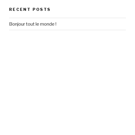
RECENT POSTS
Bonjour tout le monde !
RECENT COMMENTS
Un commentateur WordPress
on
Bonjour tout le monde !
ARCHIVES
September 2020
CATEGORIES