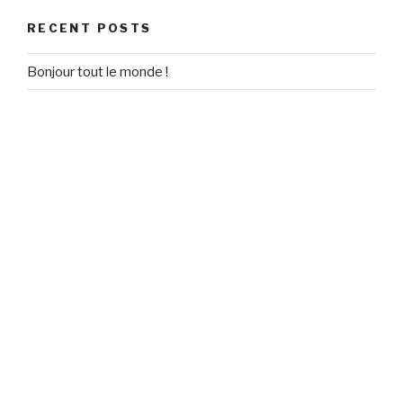
RECENT POSTS
Bonjour tout le monde !
RECENT COMMENTS
Un commentateur WordPress
on
Bonjour tout le monde !
ARCHIVES
September 2020
CATEGORIES