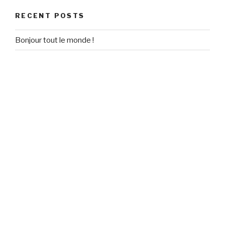
RECENT POSTS
Bonjour tout le monde !
RECENT COMMENTS
Un commentateur WordPress
on
Bonjour tout le monde !
ARCHIVES
September 2020
CATEGORIES