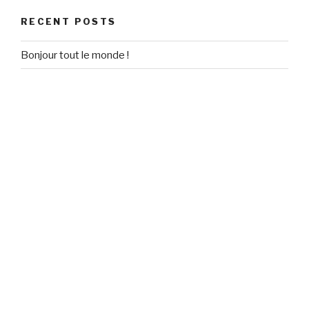
RECENT POSTS
Bonjour tout le monde !
RECENT COMMENTS
Un commentateur WordPress
on
Bonjour tout le monde !
ARCHIVES
September 2020
CATEGORIES