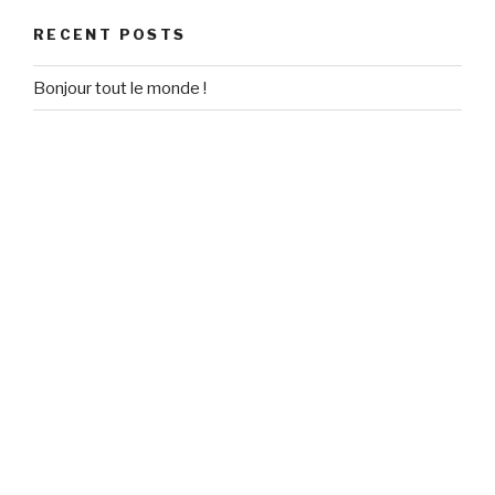
RECENT POSTS
Bonjour tout le monde !
RECENT COMMENTS
Un commentateur WordPress
on
Bonjour tout le monde !
ARCHIVES
September 2020
CATEGORIES