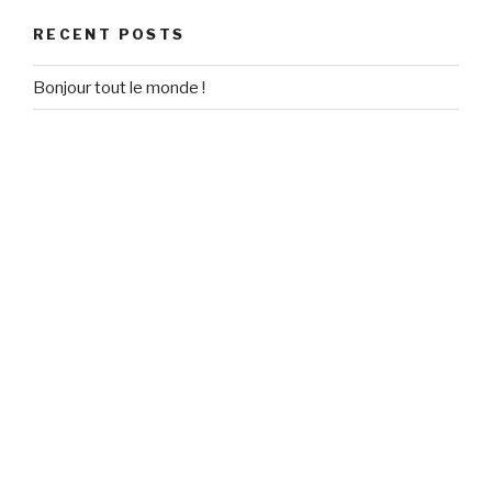
RECENT POSTS
Bonjour tout le monde !
RECENT COMMENTS
Un commentateur WordPress
on
Bonjour tout le monde !
ARCHIVES
September 2020
CATEGORIES