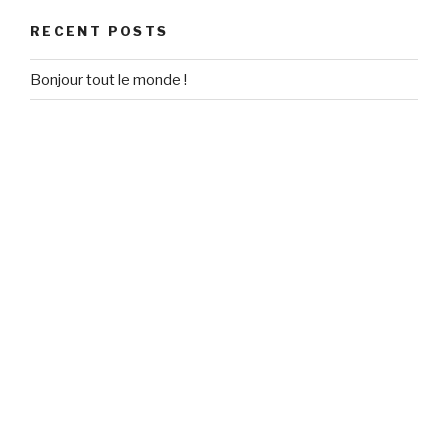
RECENT POSTS
Bonjour tout le monde !
RECENT COMMENTS
Un commentateur WordPress
on
Bonjour tout le monde !
ARCHIVES
September 2020
CATEGORIES