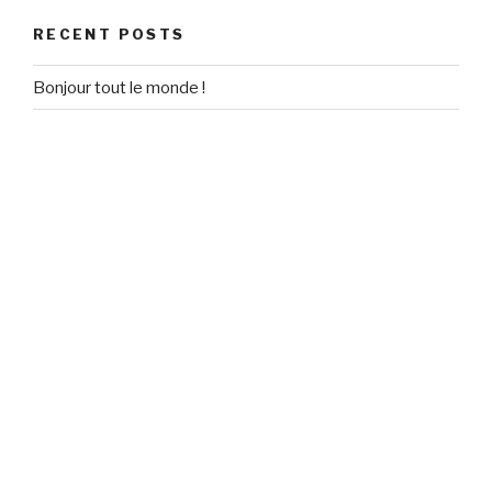
RECENT POSTS
Bonjour tout le monde !
RECENT COMMENTS
Un commentateur WordPress
on
Bonjour tout le monde !
ARCHIVES
September 2020
CATEGORIES