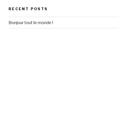
RECENT POSTS
Bonjour tout le monde !
RECENT COMMENTS
Un commentateur WordPress
on
Bonjour tout le monde !
ARCHIVES
September 2020
CATEGORIES