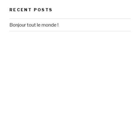
RECENT POSTS
Bonjour tout le monde !
RECENT COMMENTS
Un commentateur WordPress
on
Bonjour tout le monde !
ARCHIVES
September 2020
CATEGORIES