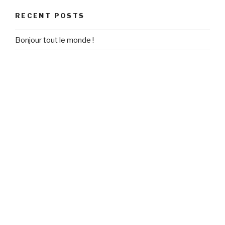
RECENT POSTS
Bonjour tout le monde !
RECENT COMMENTS
Un commentateur WordPress
on
Bonjour tout le monde !
ARCHIVES
September 2020
CATEGORIES