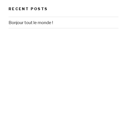
RECENT POSTS
Bonjour tout le monde !
RECENT COMMENTS
Un commentateur WordPress
on
Bonjour tout le monde !
ARCHIVES
September 2020
CATEGORIES