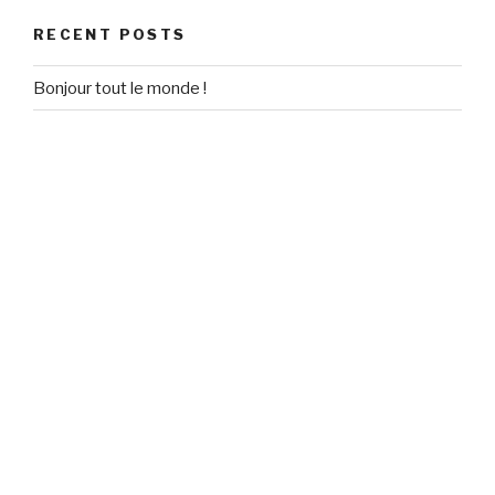
RECENT POSTS
Bonjour tout le monde !
RECENT COMMENTS
Un commentateur WordPress
on
Bonjour tout le monde !
ARCHIVES
September 2020
CATEGORIES