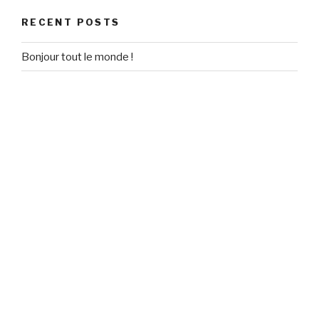
RECENT POSTS
Bonjour tout le monde !
RECENT COMMENTS
Un commentateur WordPress
on
Bonjour tout le monde !
ARCHIVES
September 2020
CATEGORIES