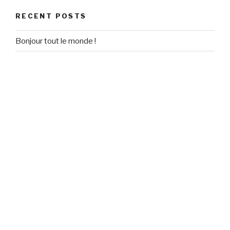
RECENT POSTS
Bonjour tout le monde !
RECENT COMMENTS
Un commentateur WordPress
on
Bonjour tout le monde !
ARCHIVES
September 2020
CATEGORIES