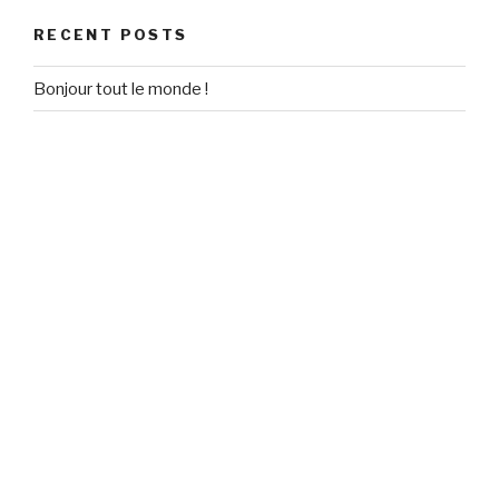
RECENT POSTS
Bonjour tout le monde !
RECENT COMMENTS
Un commentateur WordPress
on
Bonjour tout le monde !
ARCHIVES
September 2020
CATEGORIES