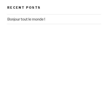
RECENT POSTS
Bonjour tout le monde !
RECENT COMMENTS
Un commentateur WordPress
on
Bonjour tout le monde !
ARCHIVES
September 2020
CATEGORIES