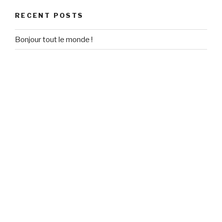
RECENT POSTS
Bonjour tout le monde !
RECENT COMMENTS
Un commentateur WordPress
on
Bonjour tout le monde !
ARCHIVES
September 2020
CATEGORIES