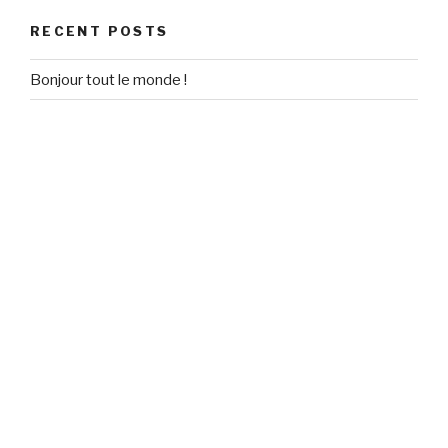
RECENT POSTS
Bonjour tout le monde !
RECENT COMMENTS
Un commentateur WordPress
on
Bonjour tout le monde !
ARCHIVES
September 2020
CATEGORIES