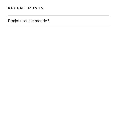
RECENT POSTS
Bonjour tout le monde !
RECENT COMMENTS
Un commentateur WordPress
on
Bonjour tout le monde !
ARCHIVES
September 2020
CATEGORIES