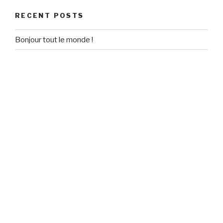
RECENT POSTS
Bonjour tout le monde !
RECENT COMMENTS
Un commentateur WordPress
on
Bonjour tout le monde !
ARCHIVES
September 2020
CATEGORIES