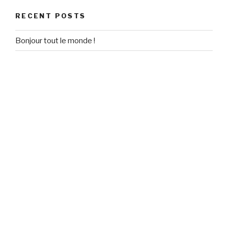
RECENT POSTS
Bonjour tout le monde !
RECENT COMMENTS
Un commentateur WordPress
on
Bonjour tout le monde !
ARCHIVES
September 2020
CATEGORIES