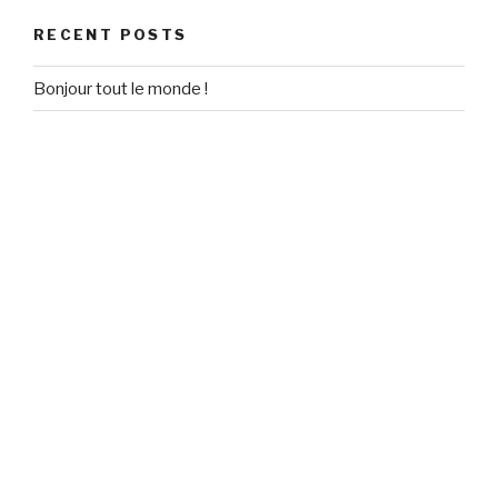
RECENT POSTS
Bonjour tout le monde !
RECENT COMMENTS
Un commentateur WordPress
on
Bonjour tout le monde !
ARCHIVES
September 2020
CATEGORIES